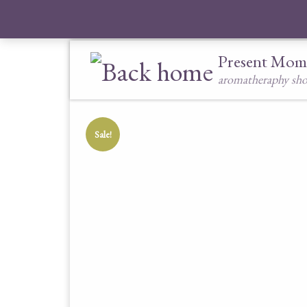
Skip to content
Present Mom
aromatheraphy sh
Sale!