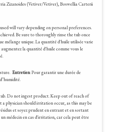
izanoides (Vetiver/Vetiver), Boswellia Carterii
l used will vary depending on personal preferences.
achieved. Be sure to thoroughly rinse the tub once
ue mélange unique. La quantité d'huile utilisée varie
et augmentez la quantité d'huile comme vous le
é.
isture.
Entretien
: Pour garantir une durée de
 d’humidité.
 tub. Do not ingest product. Keep out of reach of
 a physician should irritation occur, as this may be
résidus et soyez prudent en entrant et en sortant
 un médecin en cas d'irritation, car cela peut être