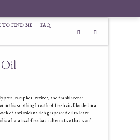
 TO FIND ME
FAQ
Search
 Oil
.
10.00.
alyptus, camphor, vetiver, and frankincense
er in this soothing breath of fresh air. Blended in a
ouch of anti oxidant-rich grapeseed oil to leave
il is a botanical-free bath alternative that won’t