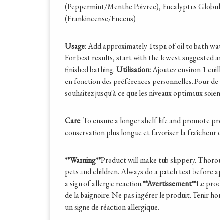
(Peppermint/Menthe Poivree), Eucalyptus Globul
(Frankincense/Encens)
Usage
: Add approximately 1tspn of oil to bath wat
For best results, start with the lowest suggested a
finished bathing.
Utilisation:
Ajoutez environ 1 cuill
en fonction des préférences personnelles. Pour de 
souhaitez jusqu'à ce que les niveaux optimaux soient
Care
: To ensure a longer shelf life and promote p
conservation plus longue et favoriser la fraîcheur du
**Warning**
Product will make tub slippery. Thorou
pets and children. Always do a patch test before ap
a sign of allergic reaction.
**Avertissement**
Le prod
de la baignoire. Ne pas ingérer le produit. Tenir ho
un signe de réaction allergique.