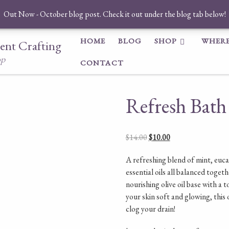
Out Now - October blog post. Check it out under the blog tab below!
HOME
BLOG
SHOP
WHERE
ent Crafting
op
CONTACT
Refresh Bath
Original price was: $14.00
Current price is: $
$
14.00
$
10.00
A refreshing blend of mint, euc
essential oils all balanced togeth
nourishing olive oil base with a t
your skin soft and glowing, this o
clog your drain!