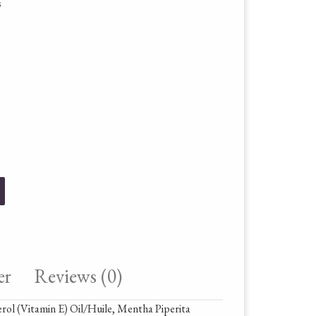
s
y
er
Reviews (0)
erol (Vitamin E) Oil/Huile,
Mentha Piperita