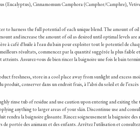
us (Eucalyptus), Cinnamomum Camphora (Camphor/Camphre), Vetiveria Z
er to harness the full potential of each unique blend. The amount of oi
mount and increase the amount of oil as desired until optimal levels are 
ère à café d'huile à l'eau du bain pour exploiter tout le potentiel de chaq
meilleurs résultats, commencez par la quantité suggérée la plus faible 
 atteints. Assurez-vous de bien rincer la baignoire une fois le bain termin
roduct freshness, store in a cool place away from sunlight and excess mo
 produit, conserver dans un endroit frais, à l’abri du soleil et de l’excès
ghly rinse tub of residue and use caution upon entering and exiting the
plying anything to larger areas of your skin. Discontinue use and consult
uit rendra la baignoire glissante. Rincez soigneusement la baignoire des 
rs de portée des animaux et des enfants. Arrêtez l'utilisation et consultez