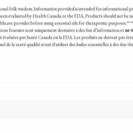
ional folk wisdom.
Information provided is intended for informational p
een evaluated by Health Canada or the FDA. Products should not be use
althcare provider before using essential oils for therapeutic purposes.
**
*
tions fournies sont uniquement destinées à des fins d’information et
ne v
été évaluées par Santé Canada ou la FDA. Les produits ne doivent pas êtr
 de la santé qualifié avant d'utiliser des huiles essentielles à des fins t