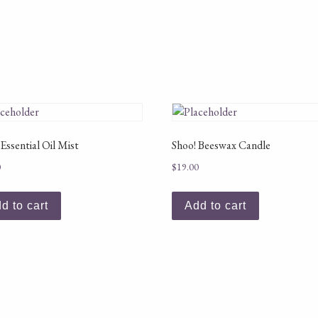
 Essential Oil Mist
Shoo! Beeswax Candle
0
$
19.00
d to cart
Add to cart