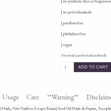
| no synthetic dyes or fragrance
| no petrochemicals
| paraben-free
| phthalate-free
| vegan
3 in stock (can be backordered)
Refresh Bath Oil quantit
ADD TO CART
Usage
Care
**Warning**
Disclaim
l/Huile, Vitis Vinifera (Grape/Raisin) Seed Oil/Huile de Pepins, Tocoph