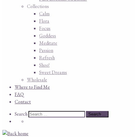
Collections
Calm
Flora
Focus
Goddess
Meditate
Passion
Refresh
Shoo!
Sweet Dreams
Wholesale
Where to Find Me
FAQ
Contact
Search
Search
Search …