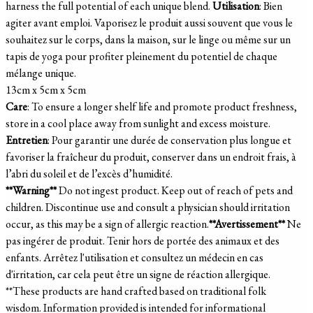
harness the full potential of each unique blend.
Utilisation
: Bien
agiter avant emploi. Vaporisez le produit aussi souvent que vous le
souhaitez sur le corps, dans la maison, sur le linge ou même sur un
tapis de yoga pour profiter pleinement du potentiel de chaque
mélange unique.
13cm x 5cm x 5cm
Care
: To ensure a longer shelf life and promote product freshness,
store in a cool place away from sunlight and excess moisture.
Entretien
: Pour garantir une durée de conservation plus longue et
favoriser la fraîcheur du produit, conserver dans un endroit frais, à
l’abri du soleil et de l’excès d’humidité.
**Warning**
Do not ingest product. Keep out of reach of pets and
children. Discontinue use and consult a physician should irritation
occur, as this may be a sign of allergic reaction.
**Avertissement**
Ne
pas ingérer de produit. Tenir hors de portée des animaux et des
enfants. Arrêtez l'utilisation et consultez un médecin en cas
d'irritation, car cela peut être un signe de réaction allergique.
**These products are hand crafted based on traditional folk
wisdom.
Information provided is intended for informational