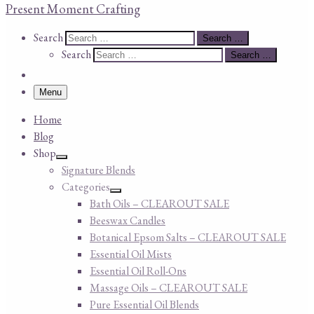
Present Moment Crafting
Search
Search
Search …
Search
Search …
Menu
Home
Blog
Shop
Signature Blends
Categories
Bath Oils – CLEAROUT SALE
Beeswax Candles
Botanical Epsom Salts – CLEAROUT SALE
Essential Oil Mists
Essential Oil Roll-Ons
Massage Oils – CLEAROUT SALE
Pure Essential Oil Blends