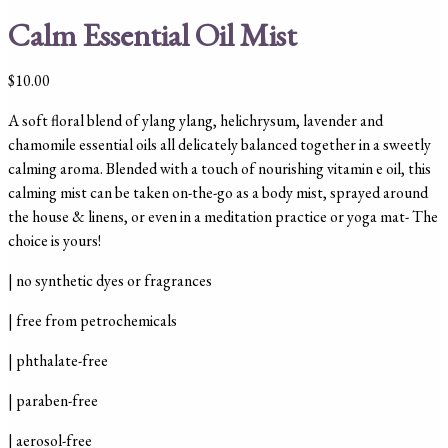
Calm Essential Oil Mist
$
10.00
A soft floral blend of ylang ylang, helichrysum, lavender and
chamomile essential oils all delicately balanced together in a sweetly
calming aroma.
Blended with a touch of nourishing vitamin e oil, this
calming mist can be
taken on-the-go as a body mist, sprayed around
the house & linens, or even in a meditation practice or yoga mat- The
choice is yours!
| no synthetic dyes or fragrances
| free from petrochemicals
| phthalate-free
| paraben-free
| aerosol-free