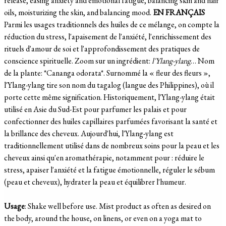
release, easing anxiety and emotional fatigue, balancing skin and hair
oils, moisturizing the skin, and balancing mood.
EN FRANÇAIS
Parmi les usages traditionnels des huiles de ce mélange, on compte la
réduction du stress, l'apaisement de l'anxiété, l'enrichissement des
rituels d'amour de soi et l'approfondissement des pratiques de
conscience spirituelle. Zoom sur un ingrédient:
l'Ylang-ylang
… Nom
de la plante: *Cananga odorata*. Surnommé la « fleur des fleurs »,
l'Ylang-ylang tire son nom du tagalog (langue des Philippines), où il
porte cette même signification. Historiquement, l'Ylang-ylang était
utilisé en Asie du Sud-Est pour parfumer les palais et pour
confectionner des huiles capillaires parfumées favorisant la santé et
la brillance des cheveux. Aujourd'hui, l'Ylang-ylang est
traditionnellement utilisé dans de nombreux soins pour la peau et les
cheveux ainsi qu'en aromathérapie, notamment pour : réduire le
stress, apaiser l'anxiété et la fatigue émotionnelle, réguler le sébum
(peau et cheveux), hydrater la peau et équilibrer l'humeur.
Usage
: Shake well before use. Mist product as often as desired on
the body, around the house, on linens, or even on a yoga mat to