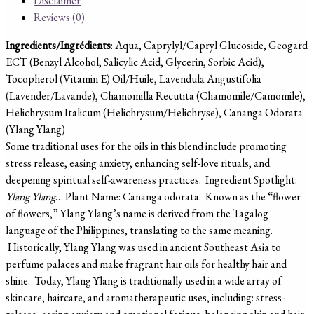
Disclaimer
Reviews (0)
Ingredients/Ingrédients
: Aqua, Caprylyl/Capryl Glucoside, Geogard
ECT (Benzyl Alcohol, Salicylic Acid, Glycerin, Sorbic Acid),
Tocopherol (Vitamin E) Oil/Huile, Lavendula Angustifolia
(Lavender/Lavande), Chamomilla Recutita (Chamomile/Camomile),
Helichrysum Italicum (Helichrysum/Helichryse), Cananga Odorata
(Ylang Ylang)
Some traditional uses for the oils in this blend include promoting
stress release, easing anxiety, enhancing self-love rituals, and
deepening spiritual self-awareness practices.
Ingredient Spotlight:
Ylang Ylang
…
Plant Name: Cananga odorata.
Known as the “flower
of flowers,” Ylang Ylang’s name is derived from the Tagalog
language of the Philippines, translating to the same meaning.
Historically, Ylang Ylang was used in ancient Southeast Asia to
perfume palaces and make fragrant hair oils for healthy hair and
shine.
Today, Ylang Ylang is traditionally used in a wide array of
skincare, haircare, and aromatherapeutic uses, including: stress-