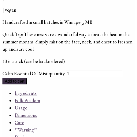
| vegan
Handcrafted in small batches in Winnipeg, MB
Quick Tip: These mists are a wonderful way to beat the heat in the
summer months. Simply mist on the face, neck, and chest to freshen
up and stay cool.
13 in stock (can be backordered)
Calm Essential Oil Mist quantity
Add to cart
Ingredients
Folk Wisdom
Usage
Dimensions
Care
**Warning**