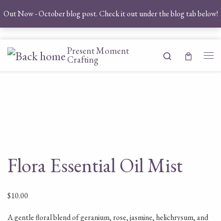
Out Now - October blog post. Check it out under the blog tab below!
Skip to content
Present Moment
Search
Crafting
Me
Flora Essential Oil Mist
$
10.00
A gentle floral blend of geranium, rose, jasmine, helichrysum, and