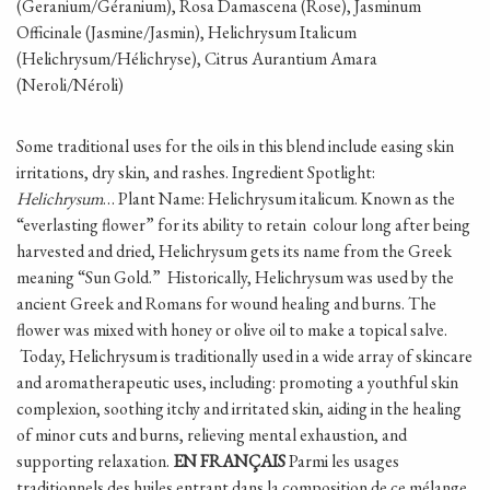
(Geranium/G
éranium)
, Rosa Damascena (Rose), Jasminum
Officinale (Jasmine/Jasmin), Helichrysum Italicum
(Helichrysum/H
élichryse)
, Citrus Aurantium Amara
(Neroli/N
éroli)
Some traditional uses for the oils in this blend include easing skin
irritations, dry skin, and rashes.
Ingredient Spotlight:
Helichrysum
…
Plant Name: Helichrysum italicum.
Known as the
“everlasting flower” for its ability to retain colour long after being
harvested and dried, Helichrysum gets its name from the Greek
meaning “Sun Gold.”
Historically, Helichrysum was used by the
ancient Greek and Romans for wound healing and burns. The
flower was mixed with honey or olive oil to make a topical salve.
Today, Helichrysum is traditionally used in a wide array of skincare
and aromatherapeutic uses, including: promoting a youthful skin
complexion, soothing itchy and irritated skin, aiding in the healing
of minor cuts and burns, relieving mental exhaustion, and
supporting relaxation.
EN FRANÇAIS
Parmi les usages
traditionnels des huiles entrant dans la composition de ce mélange,