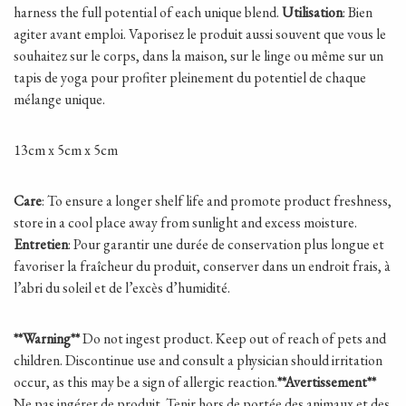
harness the full potential of each unique blend.
Utilisation
: Bien
agiter avant emploi. Vaporisez le produit aussi souvent que vous le
souhaitez sur le corps, dans la maison, sur le linge ou même sur un
tapis de yoga pour profiter pleinement du potentiel de chaque
mélange unique.
13cm x 5cm x 5cm
Care
: To ensure a longer shelf life and promote product freshness,
store in a cool place away from sunlight and excess moisture.
Entretien
: Pour garantir une durée de conservation plus longue et
favoriser la fraîcheur du produit, conserver dans un endroit frais, à
l’abri du soleil et de l’excès d’humidité.
**Warning**
Do not ingest product. Keep out of reach of pets and
children. Discontinue use and consult a physician should irritation
occur, as this may be a sign of allergic reaction.
**Avertissement**
Ne pas ingérer de produit. Tenir hors de portée des animaux et des