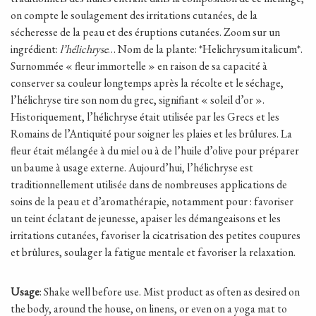
on compte le soulagement des irritations cutanées, de la
sécheresse de la peau et des éruptions cutanées. Zoom sur un
ingrédient:
l’hélichryse
… Nom de la plante: *Helichrysum italicum*.
Surnommée « fleur immortelle » en raison de sa capacité à
conserver sa couleur longtemps après la récolte et le séchage,
l’hélichryse tire son nom du grec, signifiant « soleil d’or ».
Historiquement, l’hélichryse était utilisée par les Grecs et les
Romains de l’Antiquité pour soigner les plaies et les brûlures. La
fleur était mélangée à du miel ou à de l’huile d’olive pour préparer
un baume à usage externe. Aujourd’hui, l’hélichryse est
traditionnellement utilisée dans de nombreuses applications de
soins de la peau et d’aromathérapie, notamment pour : favoriser
un teint éclatant de jeunesse, apaiser les démangeaisons et les
irritations cutanées, favoriser la cicatrisation des petites coupures
et brûlures, soulager la fatigue mentale et favoriser la relaxation.
Usage
: Shake well before use. Mist product as often as desired on
the body, around the house, on linens, or even on a yoga mat to