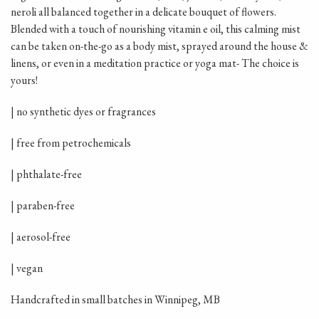
neroli all balanced together in a delicate bouquet of flowers.
Blended with a touch of nourishing vitamin e oil, this calming mist
can be
taken on-the-go as a body mist, sprayed around the house &
linens, or even in a meditation practice or yoga mat- The choice is
yours!
| no synthetic dyes or fragrances
| free from petrochemicals
| phthalate-free
| paraben-free
| aerosol-free
| vegan
Handcrafted in small batches in Winnipeg, MB