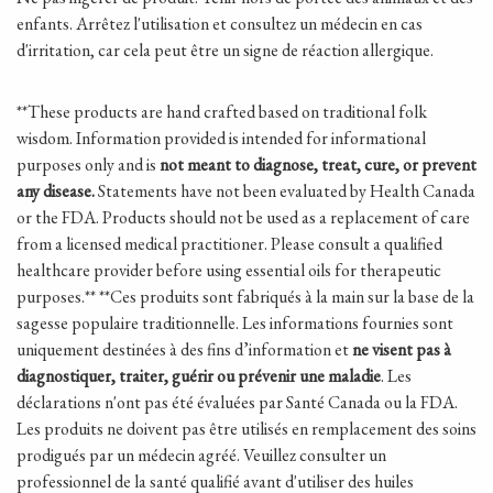
enfants. Arrêtez l'utilisation et consultez un médecin en cas
d'irritation, car cela peut être un signe de réaction allergique.
**These products are hand crafted based on traditional folk
wisdom.
Information provided is intended for informational
purposes only and is
not meant to diagnose, treat, cure, or prevent
any disease.
Statements have not been evaluated by Health Canada
or the FDA. Products should not be used as a replacement of care
from a licensed medical practitioner. Please consult a qualified
healthcare provider before using essential oils for therapeutic
purposes.
**
**Ces produits sont fabriqués à la main sur la base de la
sagesse populaire traditionnelle. Les informations fournies sont
uniquement destinées à des fins d’information et
ne visent pas à
diagnostiquer, traiter, guérir ou prévenir une maladie
. Les
déclarations n'ont pas été évaluées par Santé Canada ou la FDA.
Les produits ne doivent pas être utilisés en remplacement des soins
prodigués par un médecin agréé. Veuillez consulter un
professionnel de la santé qualifié avant d'utiliser des huiles