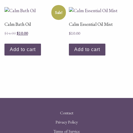
Sale!
Calm Bath Oil
Calm Essential Oil Mist
Original price was: $14.00.
Current price is: $10.00.
$
14.00
$
10.00
$
10.00
Add to cart
Add to cart
Contact
Privacy Policy
Terms of Service