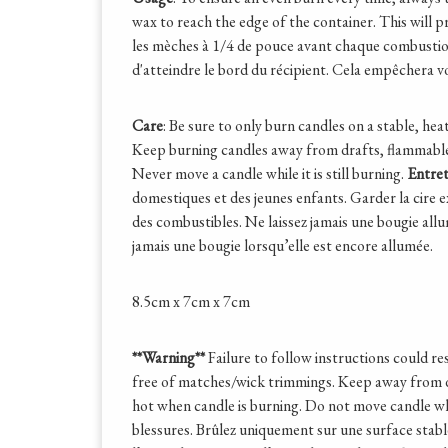
wax to reach the edge of the container. This will 
les mèches à 1/4 de pouce avant chaque combustion.
d'atteindre le bord du récipient. Cela empêchera v
Care
: Be sure to only burn candles on a stable, h
Keep burning candles away from drafts, flammables
Never move a candle while it is still burning.
Entret
domestiques et des jeunes enfants. Garder la cire 
des combustibles. Ne laissez jamais une bougie all
jamais une bougie lorsqu’elle est encore allumée.
8.5cm x 7cm x 7cm
**Warning**
Failure to follow instructions could res
free of matches/wick trimmings. Keep away from d
hot when candle is burning. Do not move candle whil
blessures. Brûlez uniquement sur une surface stabl