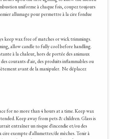
ombustion uniforme à chaque fois, coupez toujours
remier allumage pour permettre à la cire fondue
ways keep wax free of matches or wick trimmings.
ng, allow candle to fully cool before handling.
istante à la chaleur, hors de portée des animaux
 des courants d'air, des produits inflammables ou
mplètement avant de la manipuler. Ne déplacez
rface for no more than 4 hours at a time. Keep wax
tended. Keep away from pets & children. Glass is
rrait entraîner un risque d'incendie et/ou des
la cire exempte d'allumettes/de mèches. Tenir à