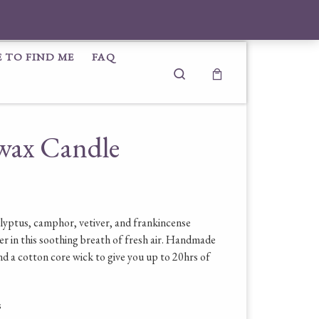
 TO FIND ME
FAQ
Search
wax Candle
alyptus, camphor, vetiver, and frankincense
er in this soothing breath of fresh air
.
Handmade
 a cotton core wick to give you up to 20hrs of
s