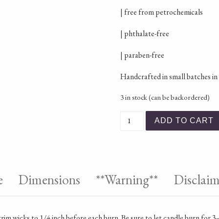
| free from petrochemicals
| phthalate-free
| paraben-free
Handcrafted in small batches i
3 in stock (can be backordered)
Refresh Beeswax Candle 
ADD TO CART
e
Dimensions
**Warning**
Disclaim
trim wicks to 1/4 inch before each burn. Be sure to let candle burn for 3-