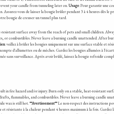
prevent your candle from tunneling later on.
Usage
: Pour garantir une c
 Assurez-vous de laisser la bougie brûler pendant 3 à 4 heures dès le p
otre bougie de creuser un tunnel plus tard.
eat-resistant surface away from the reach of pets and small children. Al
, or combustibles. Never leave a burning candle unattended. After burni
ien
: veillez à brûler les bougies uniquement sur une surface stable et rés
exempte d'allumettes ou de mèches. Gardez les bougies allumées à l'écart
umée sans surveillance. Après avoir brûlé, laissez la bougie refroidir co
ult in fire hazard and/or injury. Burn only on a stable, heat-resistant su
rafts, flammables, and combustibles. Never leave a burning candle unat
e wax is still hot.
**Avertissement**
Le non-respect des instructions pou
e et résistante à la chaleur pendant 4 heures maximum à la fois. Gardez 