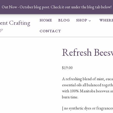
Out Now - October blog post. Check it out under the blog tab below!
HOME
BLOG
SHOP
WHERE
ent Crafting
op
CONTACT
Refresh Bees
$
19.00
A refreshing blend of mint, euc
essential oils all balanced togeth
with 100% Manitoba beeswax and
burn time.
| no synthetic dyes or fragrance