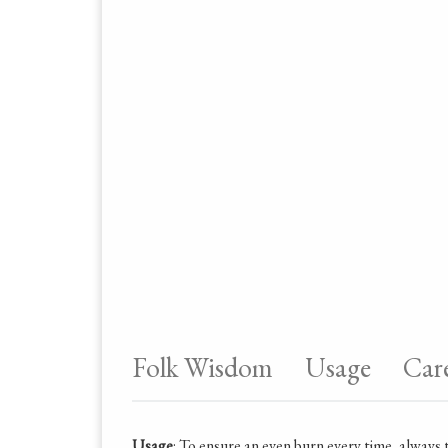
Folk Wisdom
Usage
Car
Usage
: To ensure an even burn every time, always 