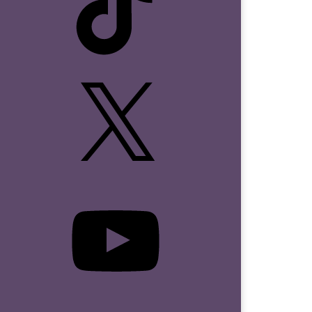
X
YouTube
Email