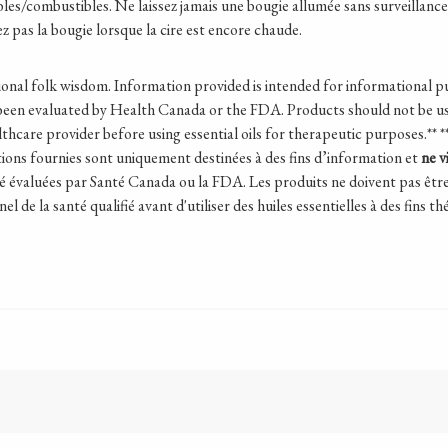
bles/combustibles. Ne laissez jamais une bougie allumée sans surveillance.
z pas la bougie lorsque la cire est encore chaude.
ional folk wisdom.
Information provided is intended for informational p
een evaluated by Health Canada or the FDA. Products should not be use
althcare provider before using essential oils for therapeutic purposes.
**
*
tions fournies sont uniquement destinées à des fins d’information et
ne v
été évaluées par Santé Canada ou la FDA. Les produits ne doivent pas êtr
 de la santé qualifié avant d'utiliser des huiles essentielles à des fins t