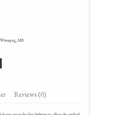
n Winnipeg, MB
quantity
er
Reviews (0)
4 hours upon the first lighting to allow the melted