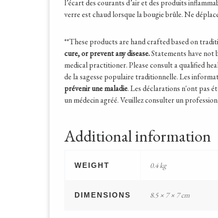
l’écart des courants d’air et des produits inflamma
verre est chaud lorsque la bougie brûle. Ne déplace
**These products are hand crafted based on tradit
cure, or prevent any disease.
Statements have not b
medical practitioner. Please consult a qualified he
de la sagesse populaire traditionnelle. Les informa
prévenir une maladie
. Les déclarations n'ont pas 
un médecin agréé. Veuillez consulter un professionnel
Additional information
0.4 kg
WEIGHT
8.5 × 7 × 7 cm
DIMENSIONS