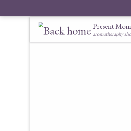
Skip to content
Present Mom
aromatheraphy sh